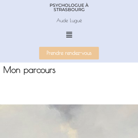
PSYCHOLOGUE À
STRASBOURG
Aller
Aude Lugué
au
contenu
Prendre rendez-vous
Mon parcours