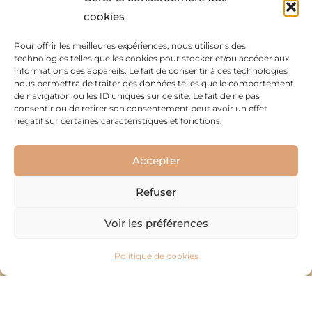
cookies
Pour offrir les meilleures expériences, nous utilisons des
technologies telles que les cookies pour stocker et/ou accéder aux
informations des appareils. Le fait de consentir à ces technologies
nous permettra de traiter des données telles que le comportement
Emily Guedj
de navigation ou les ID uniques sur ce site. Le fait de ne pas
consentir ou de retirer son consentement peut avoir un effet
négatif sur certaines caractéristiques et fonctions.
06.23.34.25.41
contact@sophrovie.fr
Accepter
www.sophrovie.fr
Refuser
© 2021 Tous droits réservés à
Aude Lugué
| Réalisé & Boosté
par
ArtCom Unity
Voir les préférences
Politique de cookies