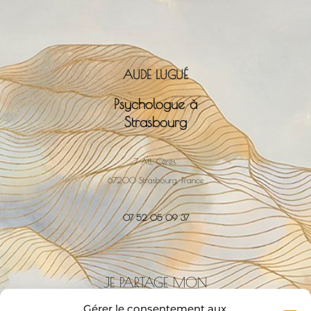
AUDE LUGUÉ
Psychologue à
Strasbourg
7 All. Cérès,
67200 Strasbourg, France
07 52 05 09 37
JE PARTAGE MON
CABINET AVEC:
Gérer le consentement aux